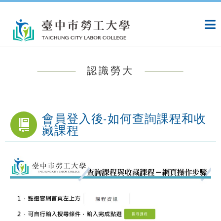
跳
:::
到
主
要
內
容
認識勞大
:::
會員登入後-如何查詢課程和收
藏課程