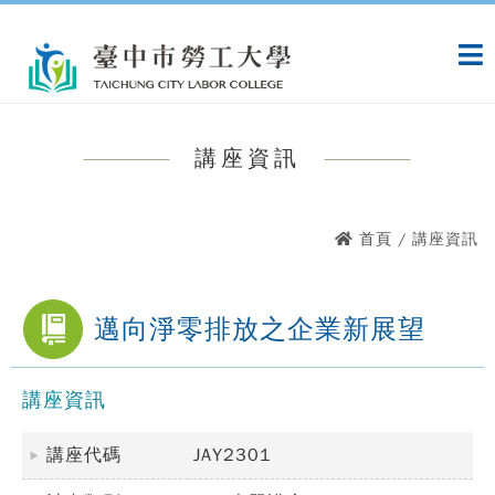
跳
:::
到
主
要
內
容
講座資訊
:::
首頁
/ 講座資訊
邁向淨零排放之企業新展望
講座資訊
講座代碼
JAY2301