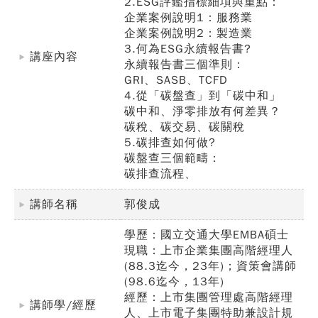
2.ESG評鑑指標細項與重點：
企業案例說明1：服務業
企業案例說明2：製造業
3.何為ESG永續報告書?
講座內容
永續報告書三個準則：
GRI、SASB、TCFD
4.從「碳盤查」到「碳中和」
碳中和、淨零排放有何差異？
碳稅、碳交易、碳關稅
5.碳排查如何做?
碳盤查三個範疇：
碳排查流程、
講師名稱
郭俊成
學歷：國立交通大學EMBA碩士
現職：上市企業集團高階經理人
(88.3迄今，23年)；資策會講師
(98.6迄今，13年)
經歷：上市集團管理處高階經理
講師學/經歷
人、上市電子集團特助兼設計規