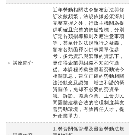
近年勞動相關法令頒布新法與修
訂次數頻繁，法規依據必須深刻
完整掌握之外，行政主機關為提
供明確且完整的依循指標，分別
訂定各類指導原則及應注意事項
等，甚至針對法規執行之疑義，
頒布各類函釋以供事業單位參
考，多元資訊與繁雜的資訊下，
講座簡介
更使得企業與組織不知如何適
從。本課程將彙整最新勞動法令
相關訊息，建立正確的勞動相關
法治觀念及認知，增進和諧的勞
資關係，免却不必要的勞資爭
議、訴訟。協助企業、工會與民
間團體建構合法的管理制度與友
善勞動環境，有效留任人才，提
升產業爭力。
1.勞資關係管理及最新勞動法規