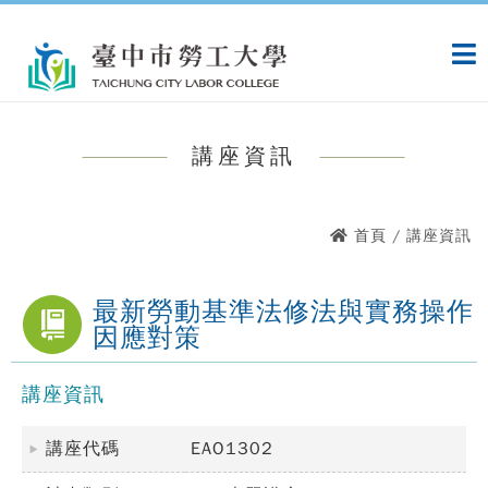
跳
:::
到
主
要
內
容
講座資訊
:::
首頁
/ 講座資訊
最新勞動基準法修法與實務操作
因應對策
講座資訊
講座代碼
EAO1302